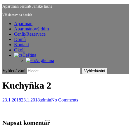
Apartmán Jestřáb Janské lázně
Váš domov na horách
Apartmán
Apartmánový dům
Ceník/Rezervace
Domů
Kontakt
Okolí
Čeština
Angličtina
Vyhledávání
Kuchyňka 2
23.1.2018
23.1.2018
admin
No Comments
Napsat komentář