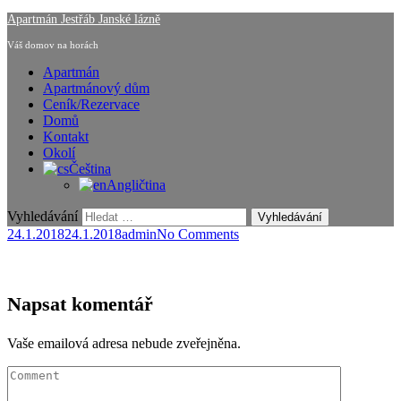
Apartmán Jestřáb Janské lázně
Váš domov na horách
Apartmán
Apartmánový dům
Ceník/Rezervace
Domů
Kontakt
Okolí
Čeština
Angličtina
Vyhledávání
24.1.2018
24.1.2018
admin
No Comments
Napsat komentář
Vaše emailová adresa nebude zveřejněna.