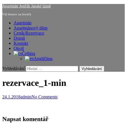
Apartmán Jestřáb Janské lázně
Váš domov na horách
Apartmán
Apartmánový dům
Ceník/Rezervace
Domů
Kontakt
Okolí
Čeština
Angličtina
Vyhledávání
rezervace_1-min
24.1.2018
admin
No Comments
Napsat komentář